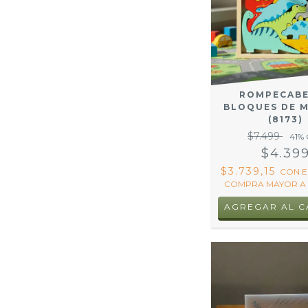
ROMPECAB
BLOQUES DE 
(8173)
$7.499
41
% 
$4.39
$3.739,15
CON
E
COMPRA MAYOR A 
AGREGAR AL C