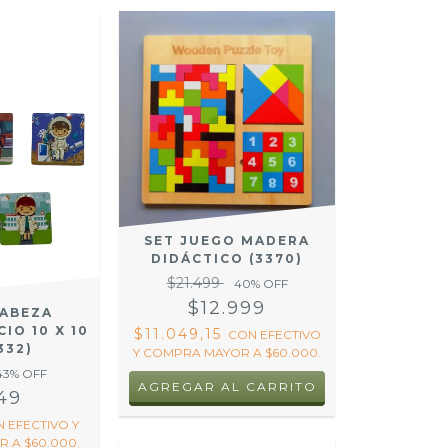
SET JUEGO MADERA
DIDÁCTICO (3370)
$21.499
40
% OFF
$12.999
ABEZA
IO 10 X 10
$11.049,15
CON
EFECTIVO
332)
Y COMPRA MAYOR A $60.000.
43
% OFF
149
N
EFECTIVO Y
 A $60.000.