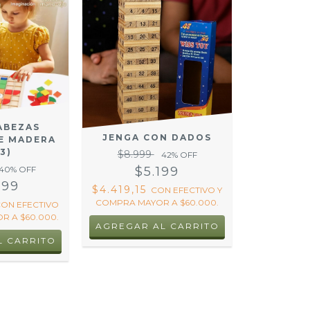
ABEZAS
JENGA CON DADOS
E MADERA
3)
$8.999
42
% OFF
40
% OFF
$5.199
999
$4.419,15
CON
EFECTIVO Y
COMPRA MAYOR A $60.000.
CON
EFECTIVO
R A $60.000.