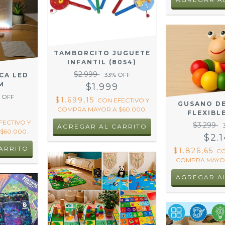
TAMBORCITO JUGUETE
INFANTIL (8054)
$2.999
33
% OFF
CA LED
M
$1.999
 OFF
$1.699,15
CON
EFECTIVO Y
GUSANO D
9
COMPRA MAYOR A $60.000.
FLEXIBLE
FECTIVO Y
$3.299
$60.000.
$2.
$1.826,65
C
COMPRA MAYOR