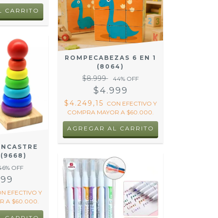
L CARRITO
ROMPECABEZAS 6 EN 1
(8064)
$8.999
44
% OFF
$4.999
$4.249,15
CON
EFECTIVO Y
COMPRA MAYOR A $60.000.
AGREGAR AL CARRITO
ENCASTRE
(9668)
46
% OFF
499
ON
EFECTIVO Y
 A $60.000.