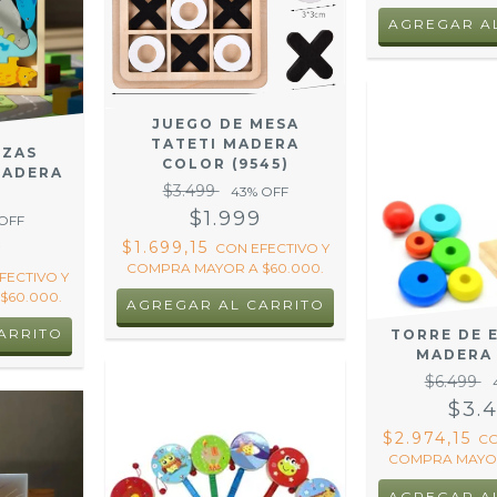
AGREGAR A
JUEGO DE MESA
TATETI MADERA
EZAS
COLOR (9545)
MADERA
$3.499
43
% OFF
$1.999
OFF
9
$1.699,15
CON
EFECTIVO Y
COMPRA MAYOR A $60.000.
FECTIVO Y
$60.000.
ARRITO
TORRE DE 
MADERA 
$6.499
$3.
$2.974,15
C
COMPRA MAYOR