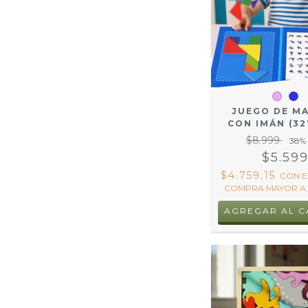
JUEGO DE M
CON IMÁN (32
$8.999
38
%
$5.59
$4.759,15
CON
E
COMPRA MAYOR A 
AGREGAR AL C