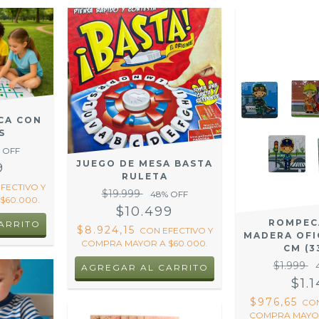
CA CON
S
 OFF
JUEGO DE MESA BASTA
9
RULETA
EFECTIVO Y
$19.999
48
% OFF
$60.000.
$10.499
ROMPEC
$8.924,15
CON
EFECTIVO Y
MADERA OFIC
COMPRA MAYOR A $60.000.
CM (3
$1.999
$1.
$976,65
CO
COMPRA MAYOR