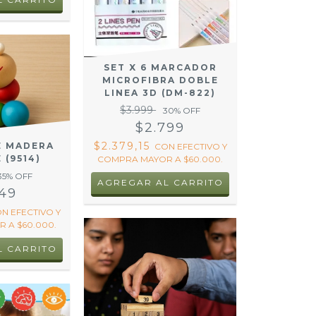
SET X 6 MARCADOR
MICROFIBRA DOBLE
LINEA 3D (DM-822)
$3.999
30
% OFF
$2.799
$2.379,15
E MADERA
CON
EFECTIVO Y
 (9514)
COMPRA MAYOR A $60.000.
35
% OFF
149
ON
EFECTIVO Y
 A $60.000.