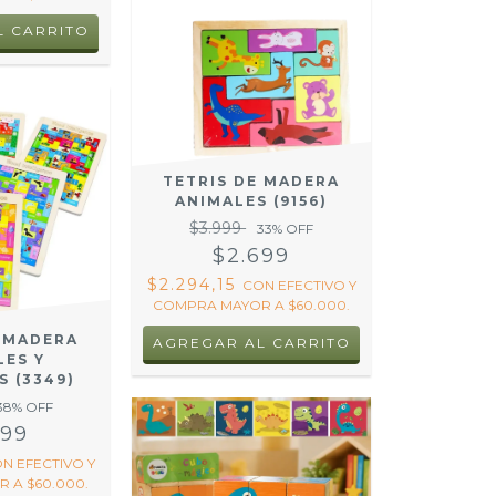
L CARRITO
TETRIS DE MADERA
ANIMALES (9156)
$3.999
33
% OFF
$2.699
$2.294,15
CON
EFECTIVO Y
COMPRA MAYOR A $60.000.
E MADERA
LES Y
S (3349)
38
% OFF
999
ON
EFECTIVO Y
 A $60.000.