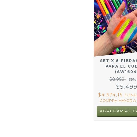
SET X 8 FIBRA
PARA EL CU
(AW1604
$8.999
39
%
$5.49
$4.674,15
CON
E
COMPRA MAYOR A 