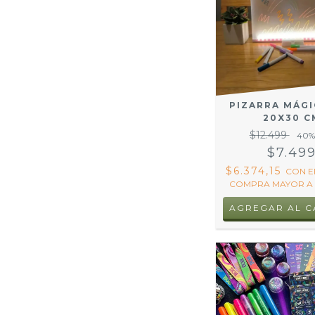
PIZARRA MÁGI
20X30 C
$12.499
40
%
$7.49
$6.374,15
CON
E
COMPRA MAYOR A 