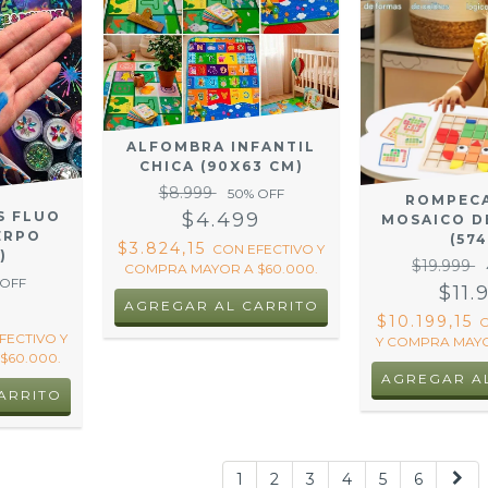
ALFOMBRA INFANTIL
CHICA (90X63 CM)
$8.999
50
% OFF
ROMPEC
$4.499
S FLUO
MOSAICO D
ERPO
(574
$3.824,15
CON
EFECTIVO Y
)
$19.999
COMPRA MAYOR A $60.000.
 OFF
$11.
9
$10.199,15
FECTIVO Y
Y COMPRA MAYO
$60.000.
1
2
3
4
5
6