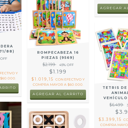
AGREGAR A
ADERA
71/88)
ROMPECABEZA 16
PIEZAS (9569)
 OFF
$2.199
9
45
% OFF
$1.199
FECTIVO Y
$60.000.
$1.019,15
CON
EFECTIVO Y
COMPRA MAYOR A $60.000.
ARRITO
TETRIS D
ANIMA
AGREGAR AL CARRITO
VEHÍCULO
$6.499
$3.
$3.399,15
C
COMPRA MAYOR