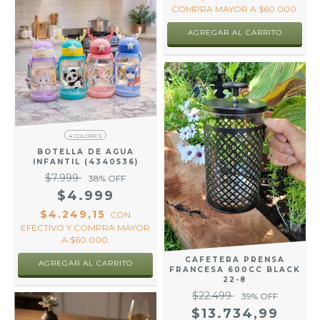
COMPRA MAYOR A $60.000.
AGREGAR AL CARRITO
4 COLORES
BOTELLA DE AGUA
INFANTIL (4340536)
$7.999
38
% OFF
$4.999
$4.249,15
CON
EFECTIVO Y COMPRA MAYOR
A $60.000.
CAFETERA PRENSA
AGREGAR AL CARRITO
FRANCESA 600CC BLACK
22-8
$22.499
39
% OFF
$13.734,99