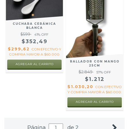
CUCHARA CERÁMICA
BLANCA
$599
41
% OFF
$352,49
$299,62
CON
EFECTIVO Y
COMPRA MAYOR A $60.000.
RALLADOR CON MANGO
25CM
$2.849
57
% OFF
$1.212
$1.030,20
CON
EFECTIVO
Y COMPRA MAYOR A $60.000.
Página
de 2