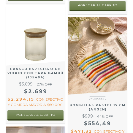
FRASCO ESPECIERO DE
VIDRIO CON TAPA BAMBÚ
(105494)
$3.699
27
% OFF
$2.699
$2.294,15
CON
EFECTIVO
7 COLORES
Y COMPRA MAYOR A $60.000.
BOMBILLAS PASTEL 15 CM
(ARGEN)
$999
44
% OFF
$554,49
$471,32
CON
EFECTIVO Y