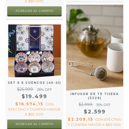
A $60.000.
SET X 6 CUENCOS (45-41)
$26.999
28
% OFF
INFUSOR DE TE TIJERA
$19.499
(3229)
$16.574,15
$3.999
CON
35
% OFF
EFECTIVO Y COMPRA MAYOR
$2.599
A $60.000.
$2.209,15
CON
EFECTIVO
Y COMPRA MAYOR A $60.000.