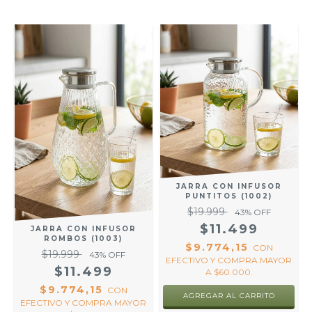
JARRA CON INFUSOR
PUNTITOS (1002)
$19.999
43
% OFF
$11.499
JARRA CON INFUSOR
ROMBOS (1003)
$9.774,15
CON
$19.999
43
% OFF
EFECTIVO Y COMPRA MAYOR
$11.499
A $60.000.
$9.774,15
CON
EFECTIVO Y COMPRA MAYOR