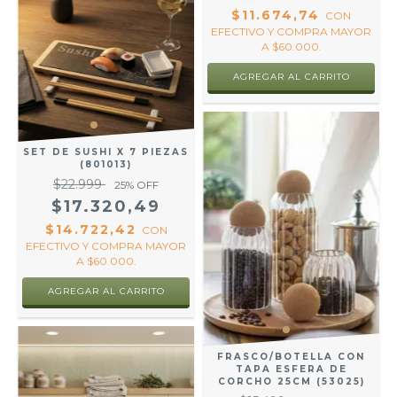
$11.674,74
CON
EFECTIVO Y COMPRA MAYOR
A $60.000.
SET DE SUSHI X 7 PIEZAS
(801013)
$22.999
25
% OFF
$17.320,49
$14.722,42
CON
EFECTIVO Y COMPRA MAYOR
A $60.000.
FRASCO/BOTELLA CON
TAPA ESFERA DE
CORCHO 25CM (53025)