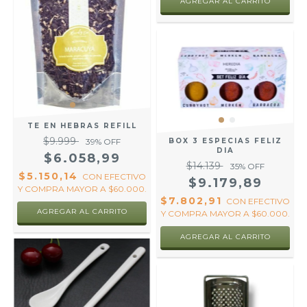
AGREGAR AL CARRITO
TE EN HEBRAS REFILL
$9.999
39
% OFF
BOX 3 ESPECIAS FELIZ
DIA
$6.058,99
$14.139
35
% OFF
$5.150,14
CON
EFECTIVO
$9.179,89
Y COMPRA MAYOR A $60.000.
$7.802,91
CON
EFECTIVO
AGREGAR AL CARRITO
Y COMPRA MAYOR A $60.000.