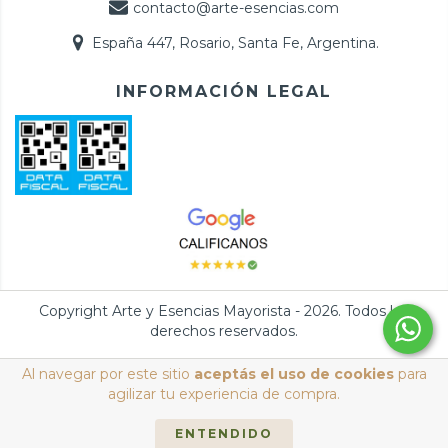
contacto@arte-esencias.com
España 447, Rosario, Santa Fe, Argentina.
INFORMACIÓN LEGAL
Copyright Arte y Esencias Mayorista - 2026. Todos los
derechos reservados.
Defensa de las y los consumidores. Para reclamos
ingresá acá.
/
Al navegar por este sitio
aceptás el uso de cookies
para
Botón de arrepentimiento
agilizar tu experiencia de compra.
ENTENDIDO