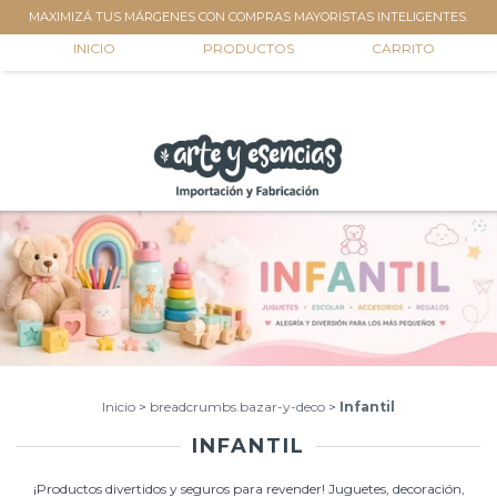
MAXIMIZÁ TUS MÁRGENES CON COMPRAS MAYORISTAS INTELIGENTES.
0
INICIO
PRODUCTOS
CARRITO
Inicio
>
breadcrumbs.bazar-y-deco
>
Infantil
INFANTIL
¡Productos divertidos y seguros para revender! Juguetes, decoración,