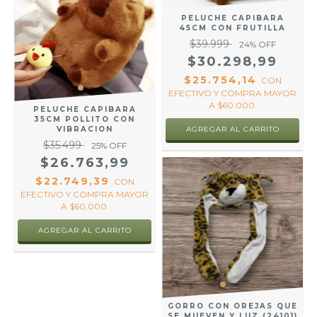
PELUCHE CAPIBARA
45CM CON FRUTILLA
$39.999
24
% OFF
$30.298,99
$25.754,14
CON
EFECTIVO Y COMPRA MAYOR
A $60.000.
PELUCHE CAPIBARA
35CM POLLITO CON
VIBRACION
$35.499
25
% OFF
$26.763,99
$22.749,39
CON
EFECTIVO Y COMPRA MAYOR
A $60.000.
GORRO CON OREJAS QUE
SE MUEVEN Y LUZ (24101)