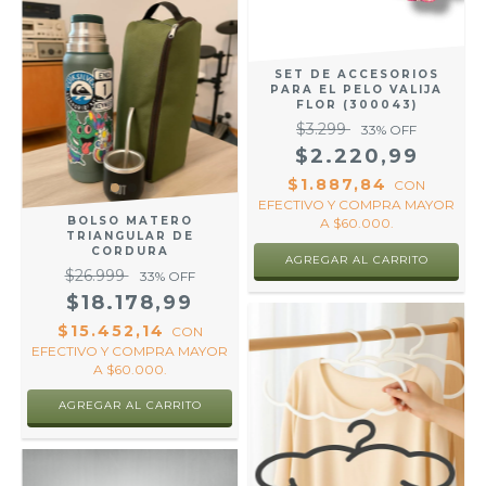
SET DE ACCESORIOS
PARA EL PELO VALIJA
FLOR (300043)
$3.299
33
% OFF
$2.220,99
$1.887,84
CON
EFECTIVO Y COMPRA MAYOR
BOLSO MATERO
A $60.000.
TRIANGULAR DE
CORDURA
$26.999
33
% OFF
$18.178,99
$15.452,14
CON
EFECTIVO Y COMPRA MAYOR
A $60.000.
AGREGAR AL CARRITO