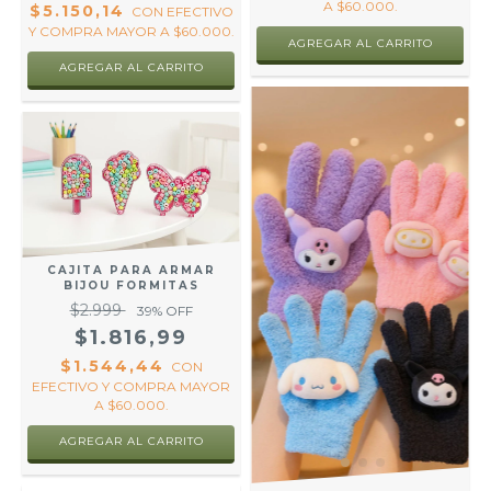
A $60.000.
$5.150,14
CON
EFECTIVO
Y COMPRA MAYOR A $60.000.
AGREGAR AL CARRITO
CAJITA PARA ARMAR
BIJOU FORMITAS
$2.999
39
% OFF
$1.816,99
$1.544,44
CON
EFECTIVO Y COMPRA MAYOR
A $60.000.
AGREGAR AL CARRITO