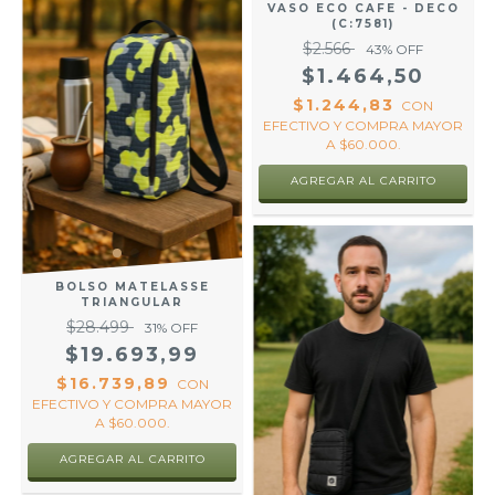
VASO ECO CAFE - DECO
(C:7581)
$2.566
43
% OFF
$1.464,50
$1.244,83
CON
EFECTIVO Y COMPRA MAYOR
A $60.000.
AGREGAR AL CARRITO
BOLSO MATELASSE
TRIANGULAR
$28.499
31
% OFF
$19.693,99
$16.739,89
CON
EFECTIVO Y COMPRA MAYOR
A $60.000.
AGREGAR AL CARRITO