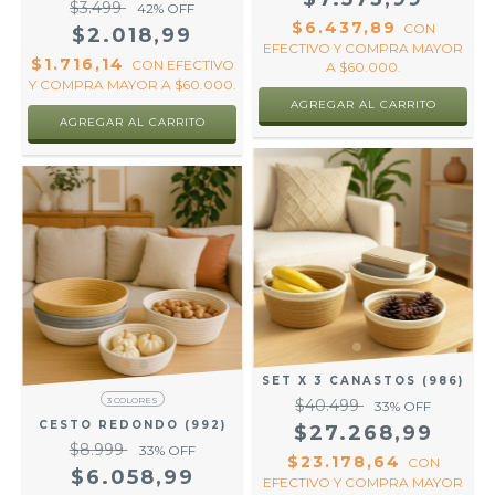
$3.499
42
% OFF
$6.437,89
CON
$2.018,99
EFECTIVO Y COMPRA MAYOR
$1.716,14
CON
EFECTIVO
A $60.000.
Y COMPRA MAYOR A $60.000.
SET X 3 CANASTOS (986)
3 COLORES
$40.499
33
% OFF
CESTO REDONDO (992)
$27.268,99
$8.999
33
% OFF
$23.178,64
CON
$6.058,99
EFECTIVO Y COMPRA MAYOR