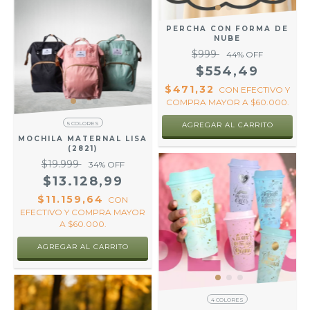
PERCHA CON FORMA DE
NUBE
$999
44
% OFF
$554,49
$471,32
CON
EFECTIVO Y
COMPRA MAYOR A $60.000.
5 COLORES
AGREGAR AL CARRITO
MOCHILA MATERNAL LISA
(2821)
$19.999
34
% OFF
$13.128,99
$11.159,64
CON
EFECTIVO Y COMPRA MAYOR
A $60.000.
AGREGAR AL CARRITO
4 COLORES