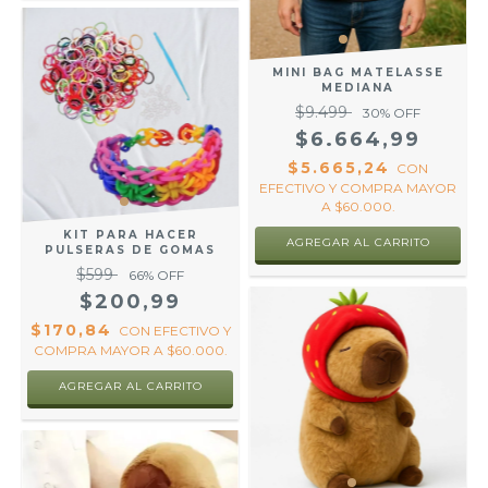
MINI BAG MATELASSE
MEDIANA
$9.499
30
% OFF
$6.664,99
$5.665,24
CON
EFECTIVO Y COMPRA MAYOR
A $60.000.
KIT PARA HACER
AGREGAR AL CARRITO
PULSERAS DE GOMAS
$599
66
% OFF
$200,99
$170,84
CON
EFECTIVO Y
COMPRA MAYOR A $60.000.