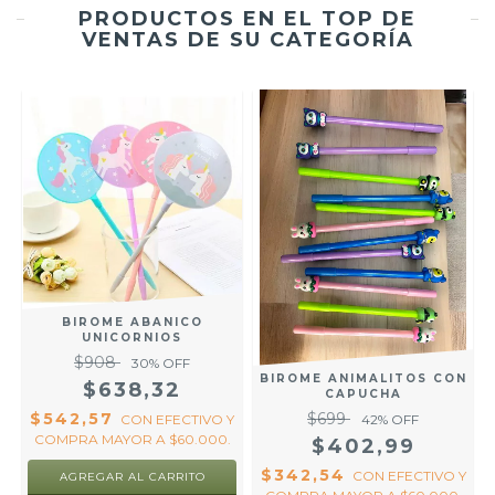
PRODUCTOS EN EL TOP DE
VENTAS DE SU CATEGORÍA
BIROME ABANICO
UNICORNIOS
$908
30
% OFF
BIROME ANIMALITOS CON
$638,32
CAPUCHA
$542,57
$699
CON
EFECTIVO Y
42
% OFF
COMPRA MAYOR A $60.000.
$402,99
$342,54
CON
EFECTIVO Y