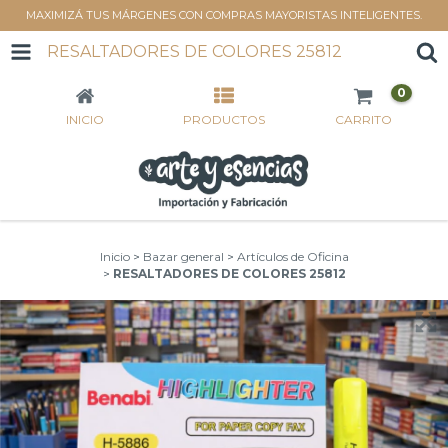
MAXIMIZÁ TUS MÁRGENES CON COMPRAS MAYORISTAS INTELIGENTES.
RESALTADORES DE COLORES 25812
0
INICIO
PRODUCTOS
CARRITO
Inicio
>
Bazar general
>
Artículos de Oficina
>
RESALTADORES DE COLORES 25812