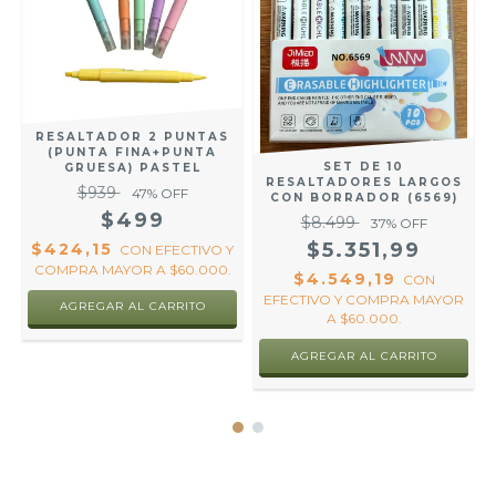
RESALTADOR 2 PUNTAS
Y
(PUNTA FINA+PUNTA
SET DE 10
GRUESA) PASTEL
RESALTADORES LARGOS
$939
47
% OFF
CON BORRADOR (6569)
$499
$8.499
37
% OFF
$5.351,99
$424,15
CON
EFECTIVO Y
COMPRA MAYOR A $60.000.
$4.549,19
CON
EFECTIVO Y COMPRA MAYOR
AGREGAR AL CARRITO
A $60.000.