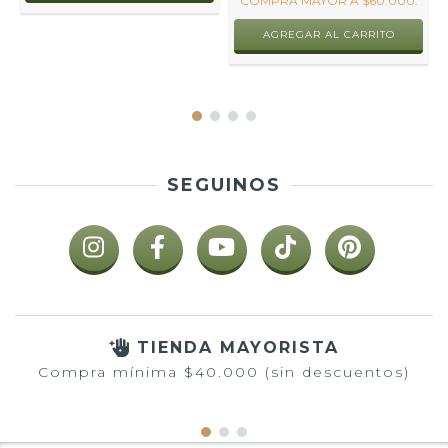
R
COMPRA MAYOR A $60.000.
SEGUINOS
TIENDA MAYORISTA
Compra mínima $40.000 (sin descuentos)