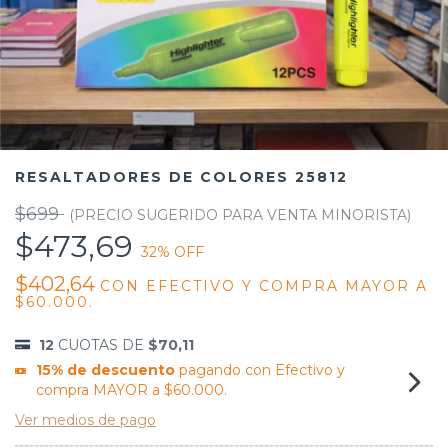
RESALTADORES DE COLORES 25812
$699
$473,69
32
% OFF
$402,64
CON
EFECTIVO Y COMPRA MAYOR A
$60.000.
12
CUOTAS DE
$70,11
15% de descuento
pagando con Efectivo y
compra MAYOR a $60.000.
Ver medios de pago